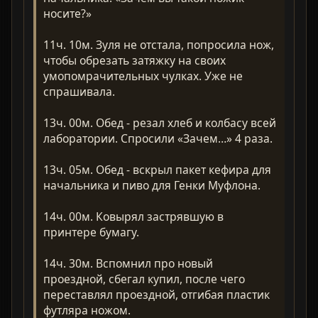
носите?»
11ч. 10м. Зуля не отстала, попросила нож,
чтобы обрезать затяжку на своих
умопомрачительных чулках. Уже не
спрашивала.
13ч. 00м. Обед - резал хлеб и колбасу всей
лаборатории. Спросили «Зачем…» 4 раза.
13ч. 05м. Обед - вскрыл пакет кефира для
начальника и пиво для Генки Муфлона.
14ч. 00м. Ковырял застрявшую в
принтере бумагу.
14ч. 30м. Вспомнил про новый
проездной, сбегал купил, после чего
переставлял проездной, отгибая пластик
футляра ножом.