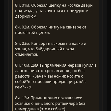
8ч. 01м. Обрезал щепку на косяке двери
подъезда, устав ругаться с придурком -
дворником.
8ч. 02м. Обрезал нитку на свитере от
проклятой щепки.
8ч. 03м. Конверт я вскрыл на лавке и
узнал, что байдарочный поход
отменяется.
8ч. 10м. Для выпрямления нервов купил в
ларьке пиво, открывал легко, но без
радости. «Зачем вы ножик носите с
собой?» - спросили продавщица. «А с
кем?» - я.
8ч. 12м. Традиционно показал нож
хозяйке очень злого ротвейлера без
намордника (это к собаке).