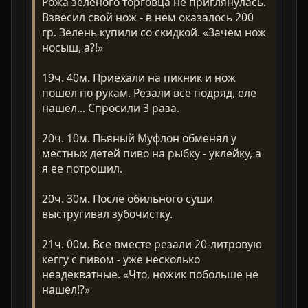
Рожа зеленого торговца не приглянулась.
Взвесил свой нож - в нем оказалось 200
гр. Зелень купили со скидкой. «Зачем нож
носыш, а?!»
19ч. 40м. Приехали на пикник и нож
пошел по рукам. Резали все подряд, еле
нашел... Спросили 3 раза.
20ч. 10м. Пьяный Муфлон обменял у
местных детей пиво на рыбку - уклейку, а
я ее потрошил.
20ч. 30м. После обильного суши
выстругивал зубочистку.
21ч. 00м. Все вместе резали 20-литровую
кеггу с пивом - уже несколько
неадекватные. «Что, ножик побольше не
нашел!?»