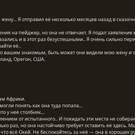
жену… Я отправил её несколько месяцев назад в сказочн
ения на пейджер, но она не отвечает. Я подал заявление 
казались и в этот раз безуспешными.. Я очень сильно п
айти её..
мо вашим знакомым, быть может они видели мою жену и с
ланд, Орегон, США.
ам Африки.
смогли понять как она туда попала…
что у неё столбняк…
ением от испытанного.. И покидать эти места не собирае
ько раз, но она настойчиво требует оставить её здесь.
 что всё Окей. Не беспокойтесь за неё — она в хороших ру