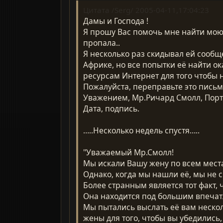
Цитата /Serg/ 2005-04-11,17:04:23
Дамы и Господа !
Я прошу Вас помочь мне найти мою 
пропала..
Я несколько раз скидывал ей сообщ
Африке, но все попытки её найти о
ресурсам Интернет для того чтобы н
Пожалуйста, переправьте это пись
Уважением, Мр.Ричард Смолл, Порт
Дата, подпись.
…..Несколько недель спустя…..
"Уважаемый Мр.Смолл!
Мы искали Вашу жену по всем мест
Однако, когда мы нашли её, мы не 
Более странным является тот факт, 
Она находится под большим впечатл
Мы пытались выслать её вам нескол
жены для того, чтобы вы убедились,