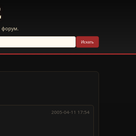
E
й форум.
Искать
2005-04-11 17:54