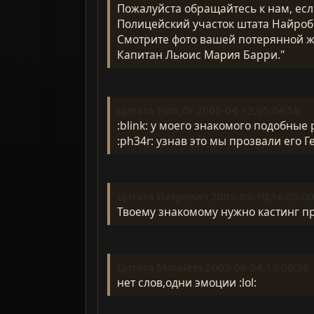
Пожалуйста обращайтесь к нам, есл
Полицейский участок штата Найроб
Смотрите фото вашей потерянной 
Капитан Льюис Мария Барри."
Цитата Filin_Oi 2005-04-12,05:04:58
:blink: у моего знакомого подобные
:ph34r: узнав это мы прозвали его Ге
Цитата Петрович 2005-05-10,16:05:0
Твоему знакомому нужно кастинг про
Цитата Moraless 2005-06-24,19:06:26
нет слов,одни эмоции :lol: