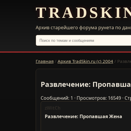
TRADSKI
Архив старейшего форума рунета по дан
Главная
/
Архив TradSkin.ru (с) 2004
/
Развл
Развлечение: Пропавша
Сообщений: 1 · Просмотров: 16549 · Ст
zWitCh
Развлечение: Пропавшая Жена