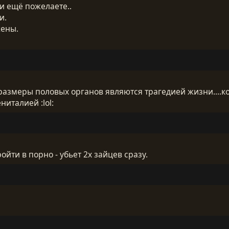
и ещё пожелаете..
и.
жены.
 размеры половых органов являются трагедией жизни....к
ниталией :lol:
0
йти в порно - убьет 2х зайцев сразу.