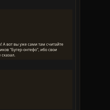
! А вот вы уже сами там считайте
иков "Бугер-онтефо", ибо свои
 сказал.