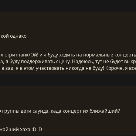
ской однако
л стритпанк\Ой! и я буду ходить на нормальные концерты
а, я буду поддерживать сцену. Надеюсь, тут не будет выкр
 зад, я в этом участвовать никогда не буду! Короче, я все
о группы дёти саундз..када концерт их ближайший?
жайший хаха :D :D