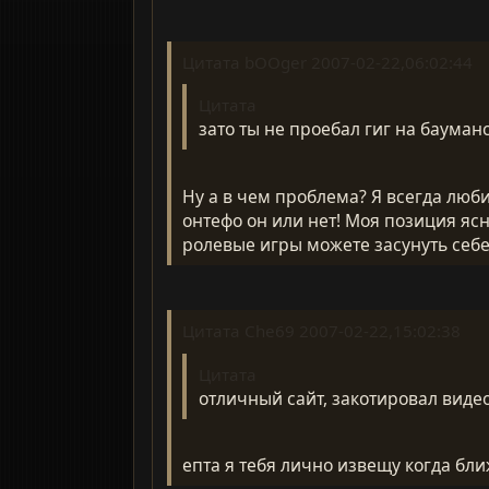
Цитата bOOger 2007-02-22,06:02:44
Цитата
зато ты не проебал гиг на бауман
Ну а в чем проблема? Я всегда люби
онтефо он или нет! Моя позиция ясн
ролевые игры можете засунуть себе в
Цитата Che69 2007-02-22,15:02:38
Цитата
отличный сайт, закотировал виде
епта я тебя лично извещу когда бли