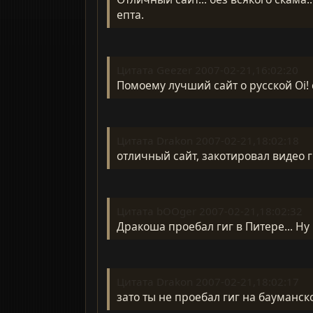
епта.
Цитата Geezer 2007-02-21,16:02:20
Помоему лучший сайт о русской Oi!
Цитата Drakon 2007-02-21,18:02:18
отличный сайт, закотировал видео 
Цитата bOOger 2007-02-21,18:02:32
Дракоша проебал гиг в Питере... Ну 
Цитата Drakon 2007-02-21,18:02:17
зато ты не проебал гиг на бауманск