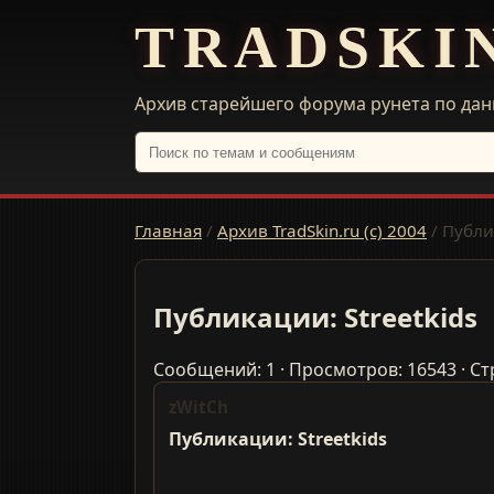
TRADSKI
Архив старейшего форума рунета по дан
Главная
/
Архив TradSkin.ru (с) 2004
/
Публик
Публикации: Streetkids
Сообщений: 1 · Просмотров: 16543 · Ст
zWitCh
Публикации: Streetkids