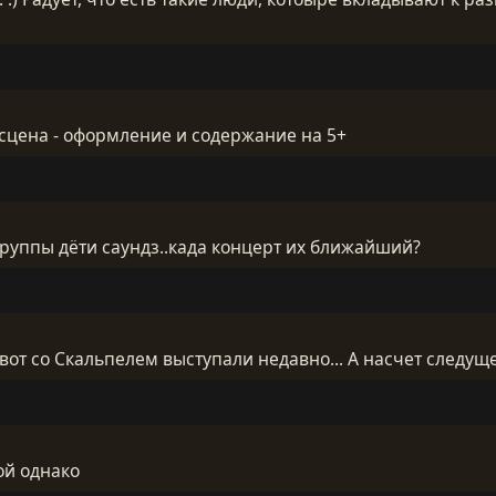
 сцена - оформление и содержание на 5+
группы дёти саундз..када концерт их ближайший?
вот со Скальпелем выступали недавно... А насчет следуще
ой однако