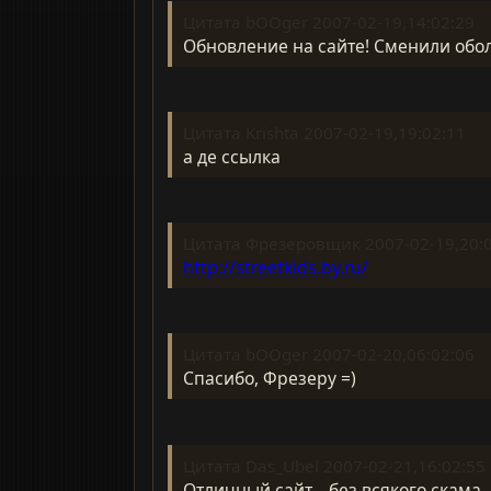
Цитата bOOger 2007-02-19,14:02:29
Обновление на сайте! Сменили обо
Цитата Krishta 2007-02-19,19:02:11
а де ссылка
Цитата Фрезеровщик 2007-02-19,20:
http://streetkids.by.ru/
Цитата bOOger 2007-02-20,06:02:06
Спасибо, Фрезеру =)
Цитата Das_Ubel 2007-02-21,16:02:55
Отличный сайт... без всякого скама.