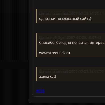
Цитата scum_out 2007-07-23,10:07:14
однозначно классный сайт ;)
Цитата bOOger 2007-07-23,10:07:45
Спасибо! Сегодня появится интервью
www.streetkidz.ru
Цитата scum_out 2007-07-23,11:07:03
ждем-с. ;)
#658