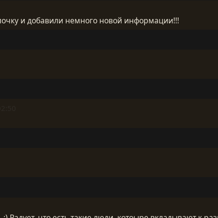
лочку и добавили немного новой информации!!!
02:50
.. :) Радует, что есть такие люди, котоыре вкладывают к ра