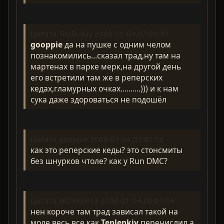
Цитата Teplenkiy 2008-01-04,07:01:39
gooppie
да на пушке с одним челом
познакомились...сказал трад,ну там на
мартенах в парке мерк,на другой день
его встретили там же в реперских
кедах,гламурных очках..........))) и к нам
сука даже здороваться не подошёл
Цитата gooppie 2008-01-04,07:01:58
как это реперские кеды? это стонсмиты
без шнурков чтоле? как у Run DMC?
Цитата WORKER13 2008-01-04,08:01:04
нен короче там трад зависал такой на
моде весь,все как
Teplenkiy
перечислил,а