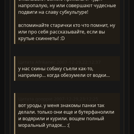
напропалую, ну или совершают чудесные
подвиги на славу субкультуре!
вспоминайте старички кто что помнит, ну
или про себя рассказывайте, если вы
крутые скиннеты! :D
Цитата Afrikanec 2007-12-29,22:12:37
у нас скины собаку съели как-то,
например... когда обезумели от водки...
Цитата gooppie 2007-12-29,23:12:25
вот уроды. у меня знакомы панки так
делали. только они еще и бутерфанолили
и водярили и курили. вощем полный
моральный упадок... :(