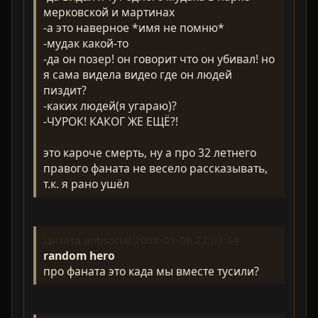
мерковской и мартинах
-а это наверное *имя не помню*
-мудак какой-то
-да он позер! он говорит что он убивал! но
я сама видела видео где он людей
пиздит?
-каких людей(я угараю)?
-ЧУРОК! КАКОГ ЖЕ ЕЩЁ?!
это кароче смерть, ну а про 32 летнего
правого фаната не весело рассказывать,
т.к. я рано ушёл
Цитата antisocial 2008-01-06,22:01:54
random hero
про фаната это када мы вместе тусили?