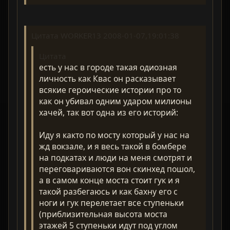
Цитата WORKER13 2008-01-07,19:01:38
Цитата
есть у нас в городе такая одиозная
личность как Квас он расказывает
всякие героические истории про то
как он убивал одним ударом милионы
хачей, так вот одна из его историй:
Иду я както по мосту который у нас на
жд вокзале, и я весь такой в бомбере
на подкатах и люди на меня смотрят и
переговариваются вон скинхед пошол,
а в самом конце моста стоит гук и я
такой разбегаюсь и как бахну его с
ноги и гук перелетает все ступеньки
(приблизительная высота моста
этажей 5 ступеньки идут под углом