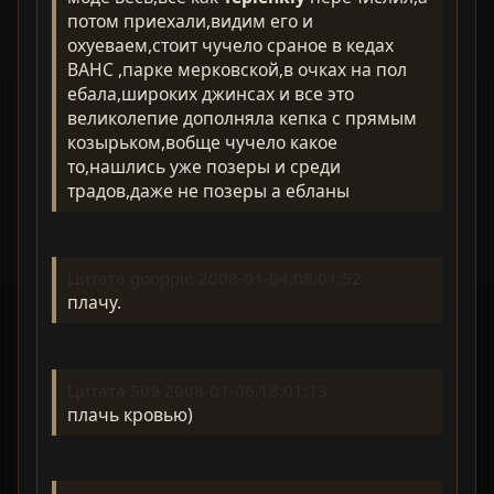
потом приехали,видим его и
охуеваем,стоит чучело сраное в кедах
ВАНС ,парке мерковской,в очках на пол
ебала,широких джинсах и все это
великолепие дополняла кепка с прямым
козырьком,вобще чучело какое
то,нашлись уже позеры и среди
традов,даже не позеры а ебланы
Цитата gooppie 2008-01-04,08:01:52
плачу.
Цитата 509 2008-01-06,18:01:13
плачь кровью)