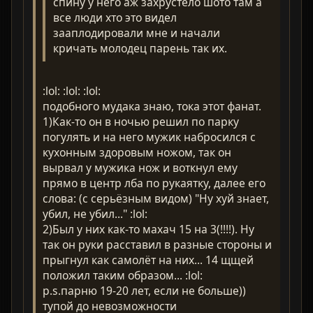
спину у него аж захрустело шото там а
все люди хто это видел
зааплодировали мне и начали
кричать молодец парень так их.
:lol: :lol: :lol:
подобного мудака знаю, тока этот фанат.
1)Как-то он в ночью решил по парку
погулять и на него мужик набросился с
кухонным здоровым ножом, так он
вырвал у мужика нож и воткнул ему
прямо в центр лба по рукаятку, далее его
слова: (с серьёзным видом) "Ну хуй знает,
убил, не убил..." :lol:
2)Был у них как-то махач 15 на 3(!!!!). Ну
так он руки расставил в разные стороны и
прыгнул как самолёт на них... 14 щщей
положил таким образом... :lol:
p.s.парню 19-20 лет, если не больше))
тупой до невозможности