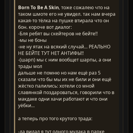
Born To Be A Skin
, тоже сожалею что на
таком шмоте его не увидел. так нам вчера
какая-то тёлка на пушке втирала что он
бон. короче вот диалог:
-Бля ребят вы скейтеров не бейте!!
-мы не боны
-не ну ятак на всякий случай... РЕАЛЬНО
НЕ БЕЙТЕ ТУТ НЕТ АНТИФЫ!!
-(шарп) мы с ним вообщет шарпы, а они
трады мол
дальше не помню но нам ещё раз 5
сказали что бы мы их не били и они ещё
жёстко палились: хотели со мной
славянкой поздароваться, говорили что в
макдаке одни хачи работают и что они
уёбки...
а теперь про того крутого трада:
-да видал я тут одного мудака в парке