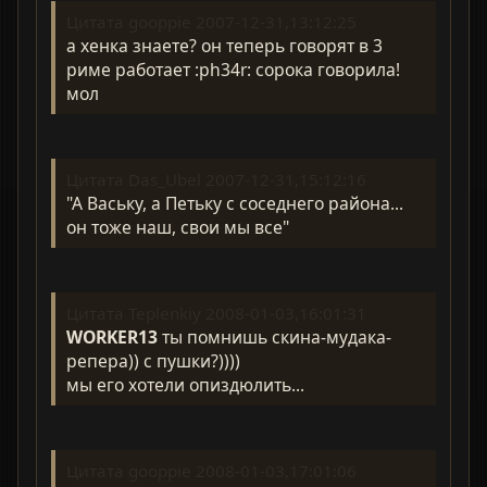
Цитата gooppie 2007-12-31,13:12:25
а хенка знаете? он теперь говорят в 3
риме работает :ph34r: сорока говорила!
мол
Цитата Das_Ubel 2007-12-31,15:12:16
"А Ваську, а Петьку с соседнего района...
он тоже наш, свои мы все"
Цитата Teplenkiy 2008-01-03,16:01:31
WORKER13
ты помнишь скина-мудака-
репера)) с пушки?))))
мы его хотели опиздюлить...
Цитата gooppie 2008-01-03,17:01:06