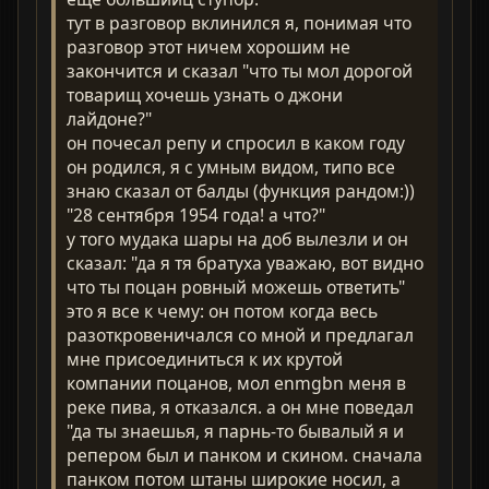
тут в разговор вклинился я, понимая что
разговор этот ничем хорошим не
закончится и сказал "что ты мол дорогой
товарищ хочешь узнать о джони
лайдоне?"
он почесал репу и спросил в каком году
он родился, я с умным видом, типо все
знаю сказал от балды (функция рандом:))
"28 сентября 1954 года! а что?"
у того мудака шары на доб вылезли и он
сказал: "да я тя братуха уважаю, вот видно
что ты поцан ровный можешь ответить"
это я все к чему: он потом когда весь
разоткровеничался со мной и предлагал
мне присоединиться к их крутой
компании поцанов, мол enmgbn меня в
реке пива, я отказался. а он мне поведал
"да ты знаешья, я парнь-то бывалый я и
репером был и панком и скином. сначала
панком потом штаны широкие носил, а