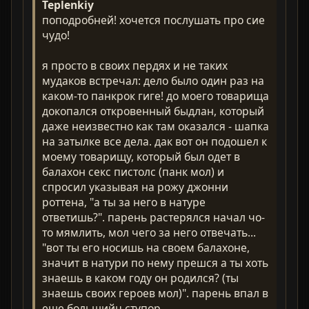
Teplenkiy
поподробней! хочется послушать про сие
чудо!
я просто в своих пердях и не таких
мудаков встречал: дело было один раз на
каком-то панкрок гиге! до моего товарища
докопался откровенный быдлан, который
даже неизвестно как там оказался - шапка
на затылке все дела. дак вот он подошел к
моему товарищу, который был одет в
балахон секс пистолс (панк мол) и
спросил указывая на рожу джонни
роттена, "а ты за него в натуре
ответишь?". парень растерялся начал чо-
то мямлить, мол чего за него отвечать...
"вот ты его носишь на своем балахоне,
значит в натури по нему прешся а ты хоть
знаешь в каком году он родился? (ты
знаешь своих героев мол)". парень впал в
еще большийц ступор.