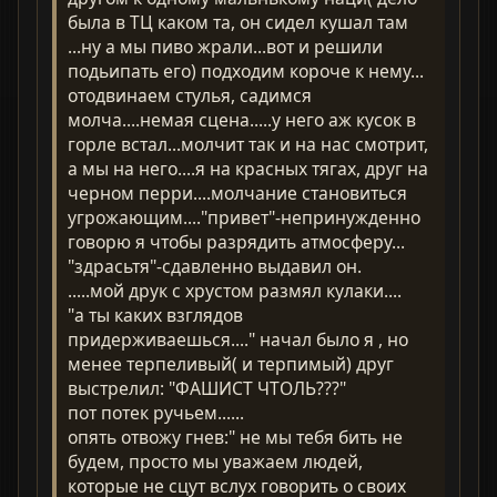
была в ТЦ каком та, он сидел кушал там
...ну а мы пиво жрали...вот и решили
подьипать его) подходим короче к нему...
отодвинаем стулья, садимся
молча....немая сцена.....у него аж кусок в
горле встал...молчит так и на нас смотрит,
а мы на него....я на красных тягах, друг на
черном перри....молчание становиться
угрожающим...."привет"-непринужденно
говорю я чтобы разрядить атмосферу...
"здрасьтя"-сдавленно выдавил он.
.....мой друк с хрустом размял кулаки....
"а ты каких взглядов
придерживаешься...." начал было я , но
менее терпеливый( и терпимый) друг
выстрелил: "ФАШИСТ ЧТОЛЬ???"
пот потек ручьем......
опять отвожу гнев:" не мы тебя бить не
будем, просто мы уважаем людей,
которые не сцут вслух говорить о своих