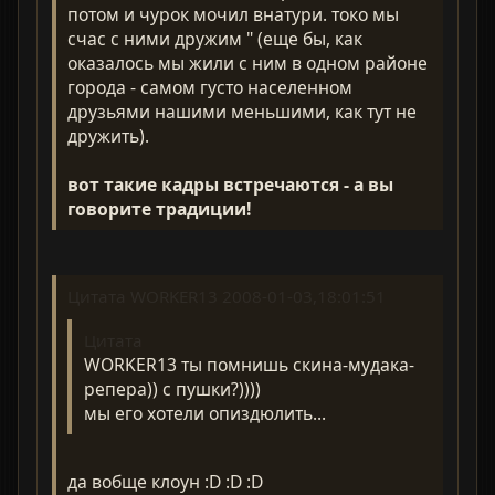
потом и чурок мочил внатури. токо мы
счас с ними дружим " (еще бы, как
оказалось мы жили с ним в одном районе
города - самом густо населенном
друзьями нашими меньшими, как тут не
дружить).
вот такие кадры встречаются - а вы
говорите традиции!
Цитата WORKER13 2008-01-03,18:01:51
Цитата
WORKER13 ты помнишь скина-мудака-
репера)) с пушки?))))
мы его хотели опиздюлить...
да вобще клоун :D :D :D