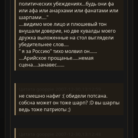
политических убеждениях...будь они фа
или афа или анархами или фанатами или
шарпами...."
....видимо мое лицо и плюшевый тон
внушали доверие, но две кувалды моего
дружка выложенные на стол выглядели
убедительнее слов....
" я за Россию" тихо молвил он......
....Арийское прощанье.....немая
сцена....занавес......
Цитата gooppie 2007-12-30,13:12:59
не смешно нафиг :( обидели потсана.
собсна может он тоже шарп? :D вы шарпы
ведь тоже патриоты ;)
Цитата gooppie 2007-12-30,13:12:48