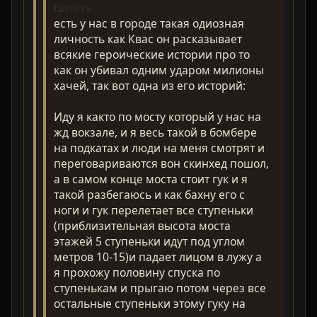
Цитата
есть у нас в городе такая одиозная
личность как Квас он расказывает
всякие героические истории про то
как он убивал одним ударом милионы
хачей, так вот одна из его историй:
Иду я както по мосту который у нас на
жд вокзале, и я весь такой в бомбере
на подкатах и люди на меня смотрят и
переговариваются вон скинхед пошол,
а в самом конце моста стоит гук и я
такой разбегаюсь и как бахну его с
ноги и гук перелетает все ступеньки
(приблизительная высота моста
этажей 5 ступеньки идут под углом
метров 10-15)и падает лицом в лужу а
я прохожу половину спуска по
ступенькам и прыгаю потом через все
остальные ступеньки этому гуку на