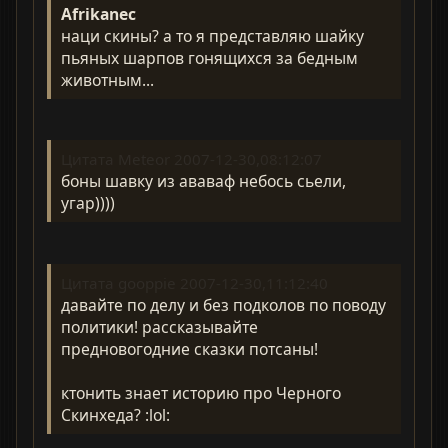
Afrikanec
наци скины? а то я представляю шайку
пьяных шарпов гонящихся за бедным
животным...
Цитата Meteor 2007-12-30,08:12:07
боны шавку из ававаф небось сьели,
угар))))
Цитата gooppie 2007-12-30,11:12:40
давайте по делу и без подколов по поводу
политики! рассказывайте
предновогодние сказки потсаны!
ктонить знает историю про Черного
Скинхеда? :lol: