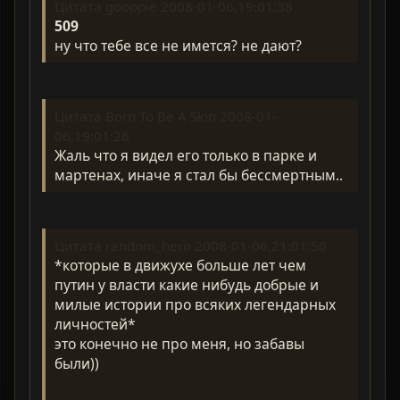
Цитата gooppie 2008-01-06,19:01:38
509
ну что тебе все не имется? не дают?
Цитата Born To Be A Skin 2008-01-
06,19:01:26
Жаль что я видел его только в парке и
мартенах, иначе я стал бы бессмертным..
Цитата random_hero 2008-01-06,21:01:50
*которые в движухе больше лет чем
путин у власти какие нибудь добрые и
милые истории про всяких легендарных
личностей*
это конечно не про меня, но забавы
были))