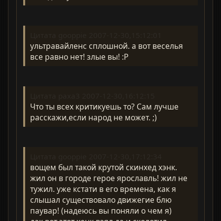
Цитата gooppie 2007-12-30,15:12:01
ультравайленс сплошной. а вот веселья
все равно нет! злые вы! :P
Цитата paxa3 2007-12-30,16:12:15
Что ты всех критикуешь то? Сам лучше
расскажи,если народ не может. ;)
Цитата gooppie 2007-12-30,17:12:34
вощем был такой крутой скинхед хэнк.
жил он в городе герое ярославль! жил не
тужил. уже кстати в его времена, как я
слышал существовало движегие блю
паувар! (надеюсь вы поняли о чем я)