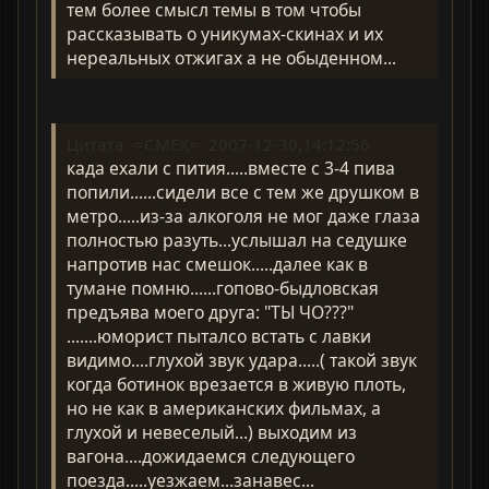
тем более смысл темы в том чтобы
рассказывать о уникумах-скинах и их
нереальных отжигах а не обыденном...
Цитата -=CMEX=- 2007-12-30,14:12:56
када ехали с пития.....вместе с 3-4 пива
попили......сидели все с тем же друшком в
метро.....из-за алкоголя не мог даже глаза
полностью разуть...услышал на седушке
напротив нас смешок.....далее как в
тумане помню......гопово-быдловская
предъява моего друга: "ТЫ ЧО???"
.......юморист пыталсо встать с лавки
видимо....глухой звук удара.....( такой звук
когда ботинок врезается в живую плоть,
но не как в американских фильмах, а
глухой и невеселый...) выходим из
вагона....дожидаемся следующего
поезда.....уезжаем...занавес...