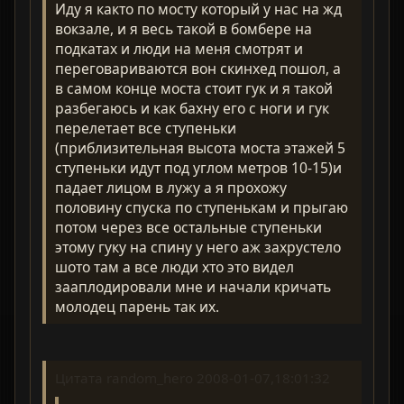
Иду я както по мосту который у нас на жд
вокзале, и я весь такой в бомбере на
подкатах и люди на меня смотрят и
переговариваются вон скинхед пошол, а
в самом конце моста стоит гук и я такой
разбегаюсь и как бахну его с ноги и гук
перелетает все ступеньки
(приблизительная высота моста этажей 5
ступеньки идут под углом метров 10-15)и
падает лицом в лужу а я прохожу
половину спуска по ступенькам и прыгаю
потом через все остальные ступеньки
этому гуку на спину у него аж захрустело
шото там а все люди хто это видел
зааплодировали мне и начали кричать
молодец парень так их.
Цитата random_hero 2008-01-07,18:01:32