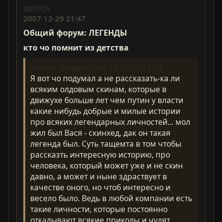
zWitCh
2007-12-29 21:47
Общий форум: ЛЕГЕНДЫ
кто чо помнит из детства
Цитата gooppie 2007-12-29,21:12:14
Я вот чо подумал а не рассказать-ка ли
всяким олдовым скинам, которые в
движухе больше лет чем путин у власти
какие нибудь добрые и милые истории
про всяких легендарных личностей... мол
жил был Вася - скинхед, дак он такая
легенда был. Суть тащемта в том чтобы
рассказть интересную историю, про
человека, который может уже и не скин
давно, а может и ныне здраствует в
качестве оного, но чтоб интересно и
весело было. Ведь в любой компании есть
такие личности, которые постоянно
откалывают всякие приколы и чудят