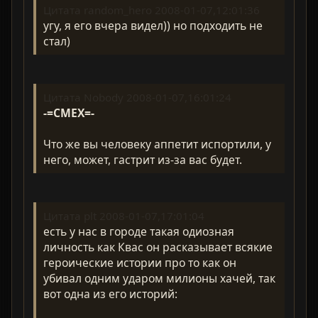
Цитата random_hero 2008-01-07,12:01:36
угу, я его вчера видел)) но подходить не
стал)
Цитата Nobody 2008-01-07,16:01:24
-=CMEX=-
Что же вы человеку аппетит испортили, у
него, может, гастрит из-за вас будет.
Цитата plt 2008-01-07,17:01:04
есть у нас в городе такая одиозная
личность как Квас он расказывает всякие
героические истории про то как он
убивал одним ударом милионы хачей, так
вот одна из его историй: