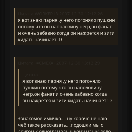
Цитата WORKER13 2007-12-30,12:12:26
я вот знаю парня ,у него погоняло пушкин
потому что он наполовину негр,он фанат
и очень забавно когда он нажрется и зиги
кидать начинает :D
Цитата -=CMEX=- 2007-12-30,13:12:29
Цитата
я вот знаю парня ,у него погоняло
пушкин потому что он наполовину
негр,он фанат и очень забавно когда
он нажрется и зиги кидать начинает :D
+знакомое имичко.... ну короче не наю
чеб такое рассказать....подошли мы с
другом к одному мальнькому наци( дело