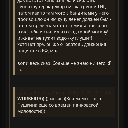
дак вот этот хенк взял да и сколотил
супертрупер хардкор ой ска группу TNF,
патом как то там чото с бандитами у него
произошло он им кучу денег должен был -
по тем временам стотыщмильонов! а он
взял себе и свалил в город герой москву!
и живет не тужит водочку глушит!
хотя нет вру. он же онователь движения
наци схе в РФ, мол.
вот и весь сказ. больше не знаю ничего! :P
:lol:
Цитата Proctofantasmist 2007-12-31,12:12:06
WORKER13
))))) ыыыы))Знаем мы этого
Пушкина ещё со времён панковской
молодости)))