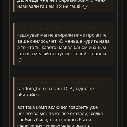
называли гашем!!! Я не гаш!! <_<
Цитата anons88 2007-12-09,12:12:45
гаш,чувак мы не втирали ниче про вп те
ваще снилось чет :-D меньше курить нада
а то что ты кавото назвал баном ебаным
это оч смелый поступок с твоей стороны
:D
Цитата WORKER13 2007-12-09,12:12:10
random_hero ты гаш :D :P ,ладно не
обижайся
вот тока комп включил,говорить уже
нечего за меня уже все сказали,сходка
заебись была,тока хотелось бы на
следующих сходках челси видеть