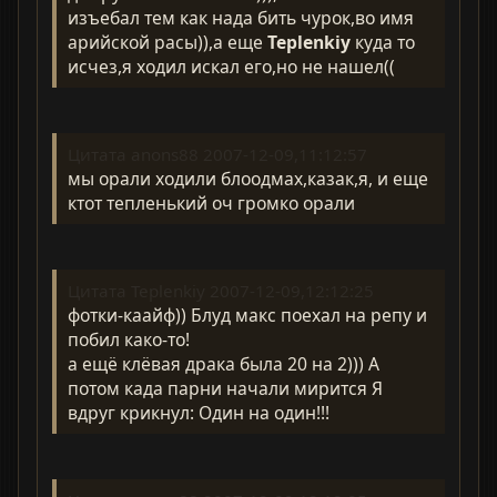
изъебал тем как нада бить чурок,во имя
арийской расы)),а еще
Teplenkiy
куда то
исчез,я ходил искал его,но не нашел((
Цитата anons88 2007-12-09,11:12:57
мы орали ходили блоодмах,казак,я, и еще
ктот тепленький оч громко орали
Цитата Teplenkiy 2007-12-09,12:12:25
фотки-каайф)) Блуд макс поехал на репу и
побил како-то!
а ещё клёвая драка была 20 на 2))) А
потом када парни начали мирится Я
вдруг крикнул: Один на один!!!