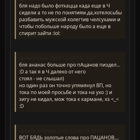
бля надо было фоткацца када еще в Ч
сидели а то не по понятиям.да,хотелосьбы
разбавить мужской колегтив челсухами и
чтобы побольше народу было а еще в
спирит зайти :lol:
Цитата zawa 2007-12-09,19:12:31
бля ананас больше про пАцанов пиздел...
:D а так я в Ч далеко от него
стоял - не слышал)
но один раз он точно упямянул ВП, но
тока по моей просьбе и тока на ухо :) и
зигу не кидал, мож тока к кармане, хз <_<
:D
Цитата anons88 2007-12-09,19:12:10
ВОТ БЯДЬ золотые слова про ПАЦАНОВ....