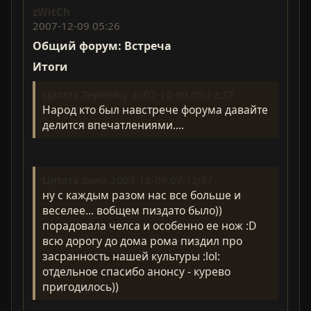
zWitCh
2007-12-09 05:26
Общий форум: Встреча
Итоги
Цитата Teplenkiy 2007-12-09,05:12:27
Народ кто был навстрече форума давайте
делится впечатлениями....
Цитата zawa 2007-12-09,07:12:37
ну с каждым разом нас все больше и
веселее... вобщем пиздато было))
порадовала челса и особенно ее нож :D
всю дорогу до дома рома пиздил про
засранность нашей культуры :lol:
отдельное спасибо анонсу - курево
пригодилось))