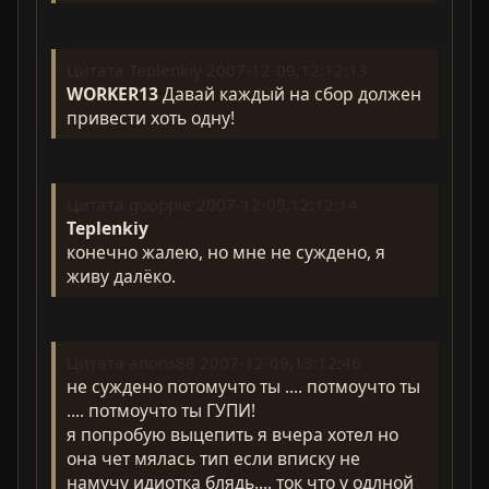
Цитата Teplenkiy 2007-12-09,12:12:13
WORKER13
Давай каждый на сбор должен
привести хоть одну!
Цитата gooppie 2007-12-09,12:12:14
Teplenkiy
конечно жалею, но мне не суждено, я
живу далёко.
Цитата anons88 2007-12-09,13:12:46
не суждено потомучто ты .... потмоучто ты
.... потмоучто ты ГУПИ!
я попробую выцепить я вчера хотел но
она чет мялась тип если вписку не
намучу идиотка блядь.... ток что у одлной