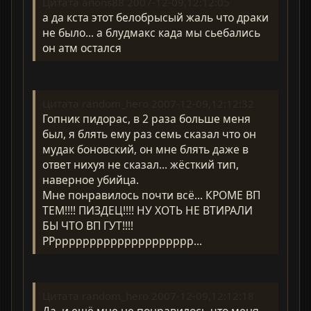
Цитата anons88 2007-12-09,12:12:05
а да кста этот белобрысый жаль что драки
не было... а блудмакс када мы сьебались
он атм остался
Цитата random_hero 2007-12-09,12:12:32
Гопник пидорас, в 2 раза больше меня
был, я блять ему раз семь сказал что он
мудак боновский, он мне блять даже в
ответ нихуя не сказал... жёсткий тип,
наверное убийца.
Мне понравилось почти всё... КРОМЕ ВП
ТЕМ!!!! ПИЗДЕЦ!!!! НУ ХОТЬ НЕ ВТИРАЛИ
БЫ ЧТО ВП ГУТ!!!!
РРрррррррррррррррррррр...
Цитата random_hero 2007-12-09,12:12:18
Да, и ещё мне не понравилось что меня