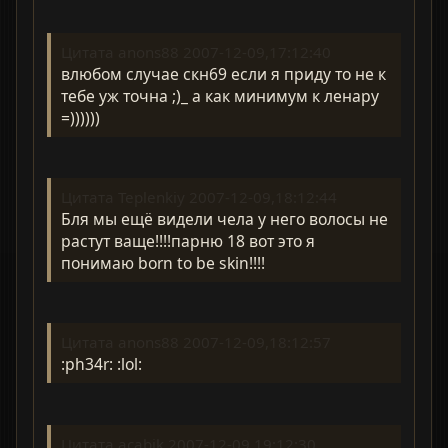
Цитата anons88 2007-12-09,17:12:40
влюбом случае скн69 если я приду то не к
тебе уж точна ;)_ а как минимум к ленару
=))))))
Цитата Teplenkiy 2007-12-09,18:12:44
Бля мы ещё видели чела у него волосы не
растут ваще!!!!парню 18 вот это я
понимаю born to be skin!!!!
Цитата anons88 2007-12-09,18:12:57
:ph34r: :lol:
Цитата acabik 2007-12-09,19:12:30