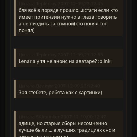
Цитата Teplenkiy 2007-12-09,22:12:45
бля всё в поряде прошло...кстати если кто
имеет притензии нужно в глаза говорить
а не пиздить за спиной(кто понял тот
понял)
Цитата Teplenkiy 2007-12-09,23:12:55
Lenar а у тя не анонс на аватаре? :blink:
Цитата Валиум 2007-12-09,23:12:40
Зря стебете, ребята как с картинки)
Цитата SKApunker 2007-12-10,00:12:47
адище, но старые сборы несомненно
лучше были.... в лучших традициях снс и
алкоугара например