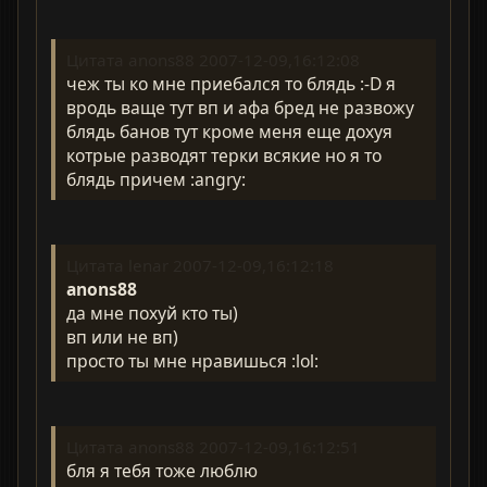
Цитата anons88 2007-12-09,16:12:08
чеж ты ко мне приебался то блядь :-D я
вродь ваще тут вп и афа бред не развожу
блядь банов тут кроме меня еще дохуя
котрые разводят терки всякие но я то
блядь причем :angry:
Цитата lenar 2007-12-09,16:12:18
anons88
да мне похуй кто ты)
вп или не вп)
просто ты мне нравишься :lol:
Цитата anons88 2007-12-09,16:12:51
бля я тебя тоже люблю