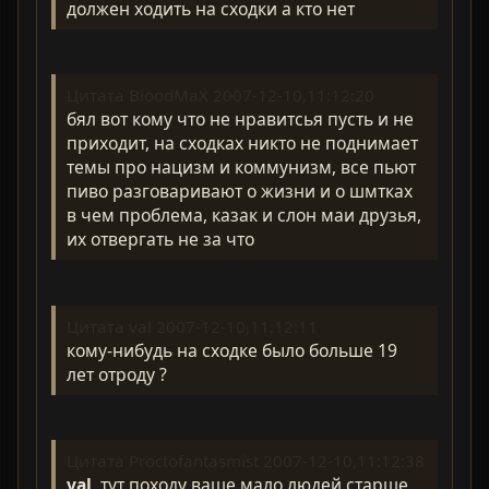
должен ходить на сходки а кто нет
Цитата BloodMaX 2007-12-10,11:12:20
бял вот кому что не нравитсья пусть и не
приходит, на сходках никто не поднимает
темы про нацизм и коммунизм, все пьют
пиво разговаривают о жизни и о шмтках
в чем проблема, казак и слон маи друзья,
их отвергать не за что
Цитата val 2007-12-10,11:12:11
кому-нибудь на сходке было больше 19
лет отроду ?
Цитата Proctofantasmist 2007-12-10,11:12:38
val
, тут походу ваще мало людей старше