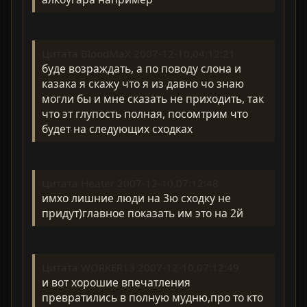
Цитата BloodMaX 2007-12-10,04:12:21
буде возраждать, а по поводу слона и
казака я скажу что я из давно чо знаю
могли бы и мне сказать не приходить, так
что эт глупость полная, посомтрим что
будет на следующих сходках
Цитата Heater 2007-12-10,07:12:48
имхо лишние люди на 3ю сходку не
придут)главное показать им это на 2й
Цитата WORKER13 2007-12-10,07:12:49
и вот хорошие впечатления
превратились в полную мудню,про то кто