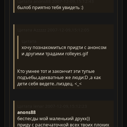
Цитата anons88 2007-12-09,15:12:43
былоб приятно тебя увидеть :)
Цитата Azzzzz 2007-12-09,15:12:05
Цитата
хочу познакомиться придти с анонсом
и другими традами rolleyes.gif
Кто умнее тот и закончит эти тупые
подъебы,адекватные же люди:D ,а как
дети себя ведете..пиздец. <_<
Цитата lenar 2007-12-09,15:12:23
anons88
беспесды мой маленький друкк))
приду с распечаточкой всех твоих плохих