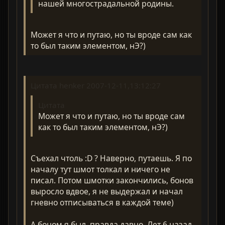
нашей многострадальной родины.
Может я что и путаю, но ты вроде сам как
то был таким элементом, нЭ?)
Цитата henker 2007-12-11,13:12:27
Цитата
Может я что и путаю, но ты вроде сам
как то был таким элементом, нЭ?)
Съехал чтоль :D ? Наверно, путаешь. Я по
началу тут шмот толкал и ничего не
писал. Потом шмотки закончились, бонов
выросло вдвое, я не выдержал и начал
гневно отписываться в каждой теме)
А боном я был, правда давно. Лет 6 назад,