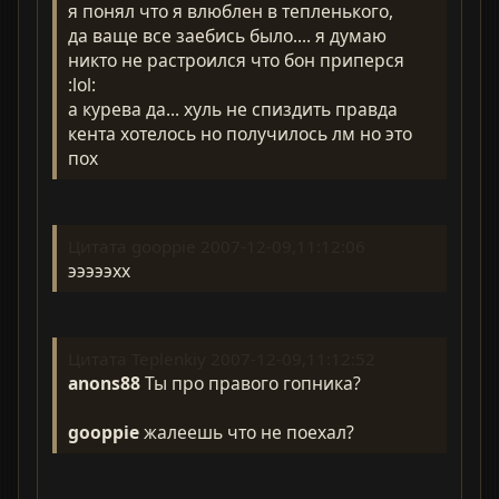
я понял что я влюблен в тепленького,
да ваще все заебись было.... я думаю
никто не растроился что бон приперся
:lol:
а курева да... хуль не спиздить правда
кента хотелось но получилось лм но это
пох
Цитата gooppie 2007-12-09,11:12:06
эээээхх
Цитата Teplenkiy 2007-12-09,11:12:52
anons88
Ты про правого гопника?
gooppie
жалеешь что не поехал?