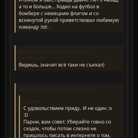
а то и больше... Ходил на футбол в
бомбере с немецким флагом и со
вскинутой рукой приветствовал любимую
команду :lol: .
Цитата Born To Be A Skin 2007-12-
11,13:12:40
Видишь, значит всё таки не съехал)
Цитата nikita 2007-12-11,13:12:21
Цитата
С удовольствием приду.. И не один :o
:D
Парни, вам совет. Убирайте говно со
сходок, чтобы потом слезно не
пришлось писать в интернете о том,