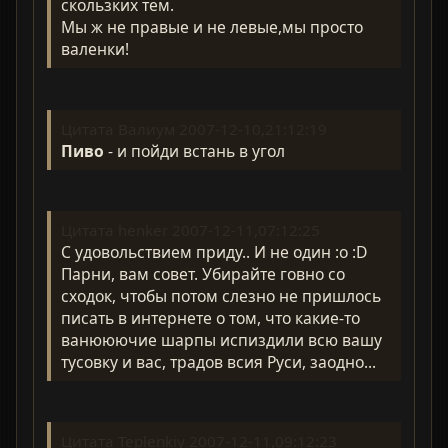
скользких тем.
Мы ж не правые и не левые,мы просто
валенки!
Цитата Валиум 2007-12-10,21:12:19
Пиво
- и пойди встань в угол
Цитата henker 2007-12-11,07:12:25
С удовольствием приду.. И не один :o :D
Парни, вам совет. Убирайте говно со
сходок, чтобы потом слезно не пришлось
писать в интернете о том, что какие-то
ванююючие шарпы испиздили всю вашу
тусовку и вас, традов всия Руси, заодно...
Цитата Teplenkiy 2007-12-11,09:12:23