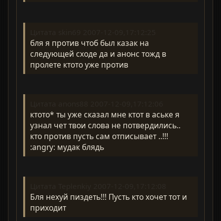
Цитата skin69 2007-12-09,17:12:25
бля я против чтоб был казак на
следующей сходе да и анонс тожд в
пролете ктото уже против
Цитата anons88 2007-12-09,17:12:06
ктото* ты уже сказал мне ктот в аське я
узнал чет твои слова не потвердились..
кто против пусть сам отписывает ..!!!
:angry: мудак блядь
Цитата Teplenkiy 2007-12-09,17:12:08
Бля нехуй пиздеть!!! Пусть кто хочет тот и
приходит