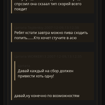
спрсоил она скзаал тип скорей всего
поедит
Цитата Teplenkiy 2007-12-09,13:12:38
Ребят кстати завтра можно пива сходить
попить.......Кто хочет стучите в асю
Цитата WORKER13 2007-12-09,13:12:35
Цитата
Давай каждый на сбор должен
привести хоть одну!
давай,ну конечно по возможностям