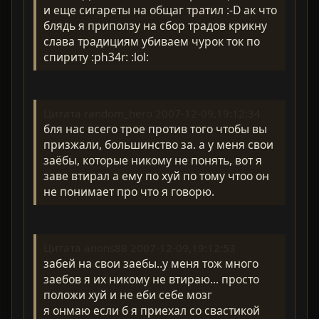
и еще сигареты на общаг тратил :-D ак что
блядь я приползу на сбор традов крикну
слава традициям убиваем чурок ток по
спириту :ph34r: :lol:
Цитата random_hero 2007-12-09,19:12:34
бля нас всего трое против того чтобы вы
призжали, большинство за. а у меня свои
заёбы, которые никому не понять, вот я
заве втирал а ему по хуй по тому чтоо он
не понимает про что я говорю.
Цитата anons88 2007-12-09,19:12:53
забей на свои заебы..у меня тож много
заебов я их никому не втираю... просто
положи хуй и не еби себе мозг
я онмаю если б я приехал со свастикой