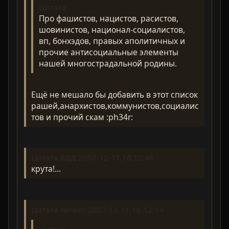
Цитата
Про фашистов, нацистов, расистов,
шовинистов, национал-социалистов,
вп, бонхэдов, правых аполитичных и
прочие антисоциальные элементы
нашей многострадальной родины.
Ещё не мешало бы добавить в этот список
рашей,анархистов,коммунистов,социалис
тов и прочий скам :ph34r:
Цитата БДД 2007-12-11,16:12:46
крута!...
Цитата henker 2007-12-11,16:12:14