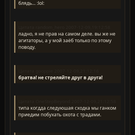
блядь... :lol:
Цитата random_hero 2007-12-09,19:12:58
ладно, я не прав на самом деле. вы же не
агитаторы, а у мой заёб только по этому
поводу.
Цитата gooppie 2007-12-09,21:12:16
братва! не стреляйте друг в друга!
Цитата OneStepBeyond 2007-12-09,21:12:58
типа когдда следуюшая сходка мы ганком
приедим побухать охота с традами.