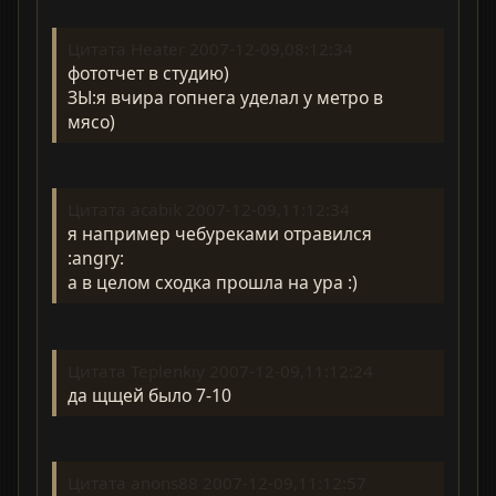
Цитата Heater 2007-12-09,08:12:34
фототчет в студию)
ЗЫ:я вчира гопнега уделал у метро в
мясо)
Цитата acabik 2007-12-09,11:12:34
я например чебуреками отравился
:angry:
а в целом сходка прошла на ура :)
Цитата Teplenkiy 2007-12-09,11:12:24
да щщей было 7-10
Цитата anons88 2007-12-09,11:12:57