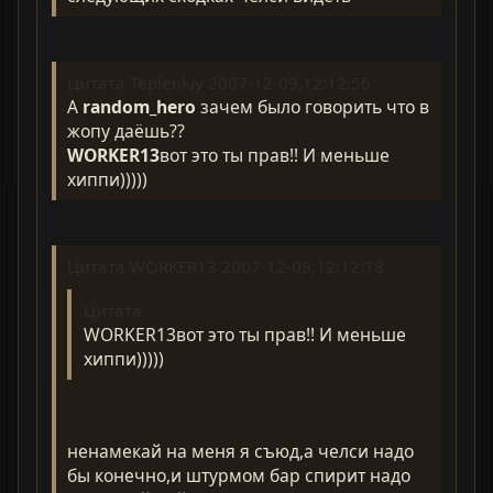
Цитата Teplenkiy 2007-12-09,12:12:56
А
random_hero
зачем было говорить что в
жопу даёшь??
WORKER13
вот это ты прав!! И меньше
хиппи)))))
Цитата WORKER13 2007-12-09,12:12:18
Цитата
WORKER13вот это ты прав!! И меньше
хиппи)))))
ненамекай на меня я съюд,а челси надо
бы конечно,и штурмом бар спирит надо