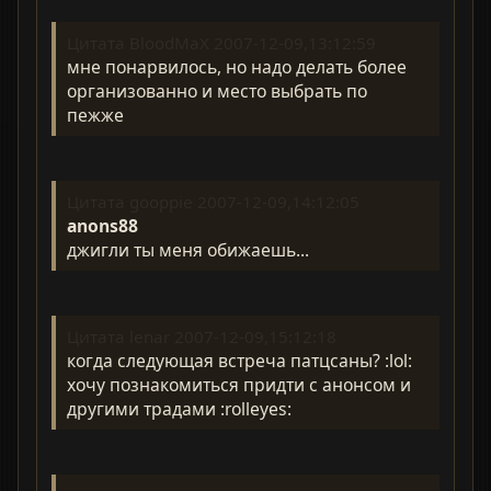
Цитата BloodMaX 2007-12-09,13:12:59
мне понарвилось, но надо делать более
организованно и место выбрать по
пежже
Цитата gooppie 2007-12-09,14:12:05
anons88
джигли ты меня обижаешь...
Цитата lenar 2007-12-09,15:12:18
когда следующая встреча патцсаны? :lol:
хочу познакомиться придти с анонсом и
другими традами :rolleyes: