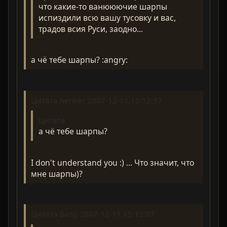
что какие-то ванююючие шарпы
испиздили всю вашу тусовку и вас,
традов всия Руси, заодно...
а чё тебе шарпы? :angry:
Цитата henker 2007-12-11,15:12:37
Цитата
а чё тебе шарпы?
I don't understand you :) ... Что значит, что
мне шарпы)?
Цитата Балу 2007-12-11,15:12:07