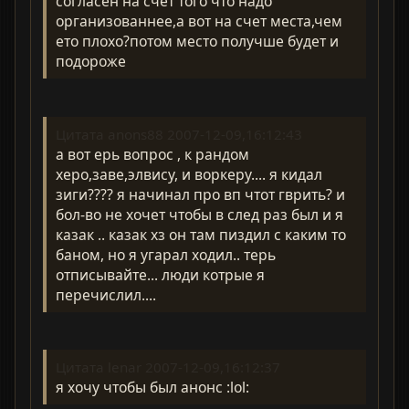
согласен на счет того что надо
организованнее,а вот на счет места,чем
ето плохо?потом место получше будет и
подороже
Цитата anons88 2007-12-09,16:12:43
а вот ерь вопрос , к рандом
херо,заве,элвису, и воркеру.... я кидал
зиги???? я начинал про вп чтот гврить? и
бол-во не хочет чтобы в след раз был и я
казак .. казак хз он там пиздил с каким то
баном, но я угарал ходил.. терь
отписывайте... люди котрые я
перечислил....
Цитата lenar 2007-12-09,16:12:37
я хочу чтобы был анонс :lol: