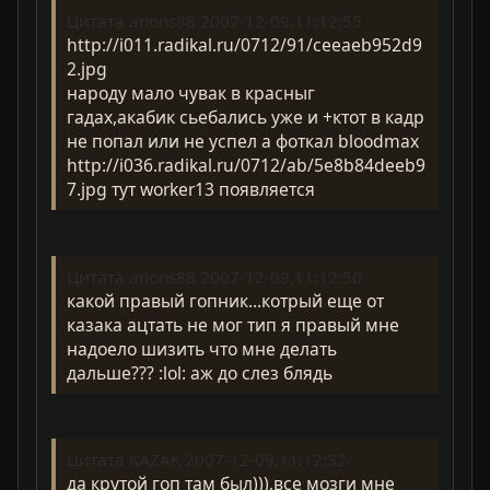
Цитата anons88 2007-12-09,11:12:55
http://i011.radikal.ru/0712/91/ceeaeb952d9
2.jpg
народу мало чувак в красныг
гадах,акабик сьебались уже и +ктот в кадр
не попал или не успел а фоткал bloodmax
http://i036.radikal.ru/0712/ab/5e8b84deeb9
7.jpg тут worker13 появляется
Цитата anons88 2007-12-09,11:12:50
какой правый гопник...котрый еще от
казака ацтать не мог тип я правый мне
надоело шизить что мне делать
дальше??? :lol: аж до слез блядь
Цитата KAZAK 2007-12-09,11:12:32
да крутой гоп там был))),все мозги мне