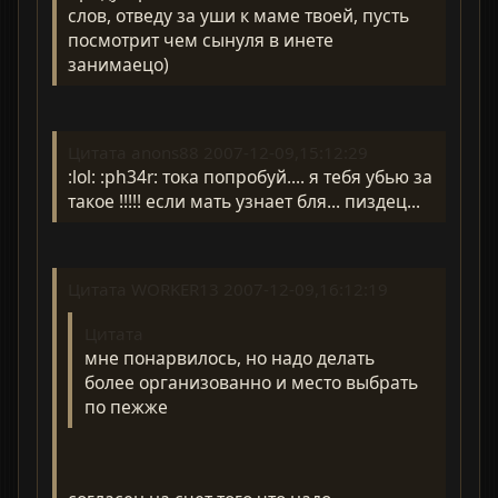
слов, отведу за уши к маме твоей, пусть
посмотрит чем сынуля в инете
занимаецо)
Цитата anons88 2007-12-09,15:12:29
:lol: :ph34r: тока попробуй.... я тебя убью за
такое !!!!! если мать узнает бля... пиздец...
Цитата WORKER13 2007-12-09,16:12:19
Цитата
мне понарвилось, но надо делать
более организованно и место выбрать
по пежже