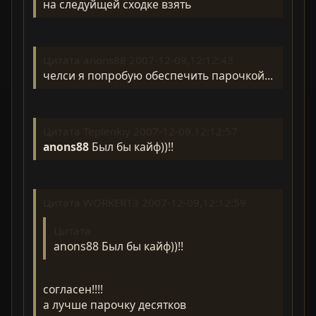
на следуйщей сходке взять
Цитата anons88 2007-12-09,12:12:43
челси я попробую обеспечить парочкой...
Цитата Teplenkiy 2007-12-09,12:12:57
anons88
Был бы кайф))!!
Цитата WORKER13 2007-12-09,12:12:59
Цитата
anons88 Был бы кайф))!!
согласен!!!!
а лучше парочку десятков