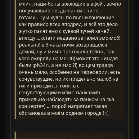
млин, наци-боны воюющие в афой , вечно
получающие песды панки с типо
готами...ну и хулсы по пьяни гоняющие
как правило всех вподряд, и всё это дело
жутко палят эмо с куевой тучей хачей.
впесду!...кстати недавно запалил эмо-моб!
реально! в 3 часа ночи возвращался
домой, ну и мимо проходила толпа , так
косо сморели на меня))может это ниндзя
были :ph34r:, а не эмо ?!) вощем традов
очень мало, особенно на переферии. есть
сочувствущие, но их предельно мало!! на
гиги приходится гонять с
сочувствующими или с панками!)
прикольно наблюдать за панком на ска
концерте=) ... порой напрягает такая
обстановка в моём родном городе ! :(
Цитата Валиум 2007-10-17,21:10:19