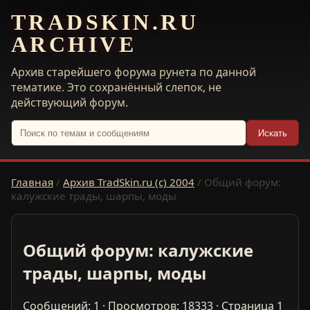
TRADSKIN.RU
ARCHIVE
Архив старейшего форума рунета по данной
тематике. Это сохранённый слепок, не
действующий форум.
Искать
Главная
/
Архив TradSkin.ru (с) 2004
/
Общий форум:
калужские трады, шарпы, моды
Общий форум: калужские
трады, шарпы, моды
Сообщений: 1 · Просмотров: 18333 · Страница 1