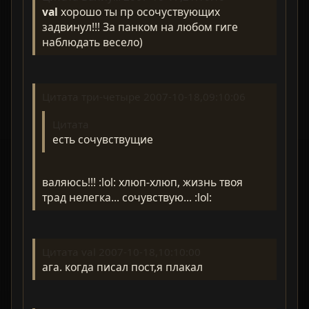
val
хорошо ты пр осочуствующих
задвинул!!! За панком на любом гиге
наблюдать весело)
Цитата три-четыре 2007-10-18,09:10:06
Цитата
есть сочувствущие
валяюсь!!! :lol: хлюп-хлюп, жизнь твоя
трад нелегка... сочувствую... :lol:
Цитата val 2007-10-18,10:10:00
ага. когда писал пост,я плакал