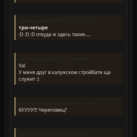
Цитата KAZAK 2007-10-17,03:10:13
три-четыре
:D :D :D откуда ж здесь такие.....
Цитата Riv 2007-10-17,04:10:01
Val
У меня друг в калужском стройбате ща
служит :)
Цитата FM_SKA 2007-10-17,11:10:37
бУУУУ!!! Череповец?
Цитата val 2007-10-17,16:10:06