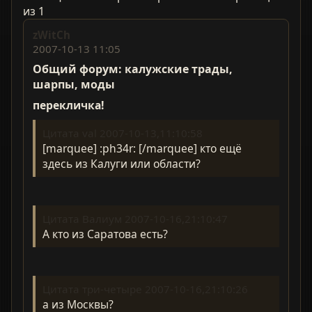
из 1
zWitCh
2007-10-13 11:05
Общий форум: калужские трады,
шарпы, моды
перекличка!
Цитата val 2007-10-13,11:10:58
[marquee] :ph34r: [/marquee] кто ещё
здесь из Калуги или области?
Цитата Валиум 2007-10-16,21:10:47
А кто из Саратова есть?
Цитата три-четыре 2007-10-16,21:10:26
а из Москвы?