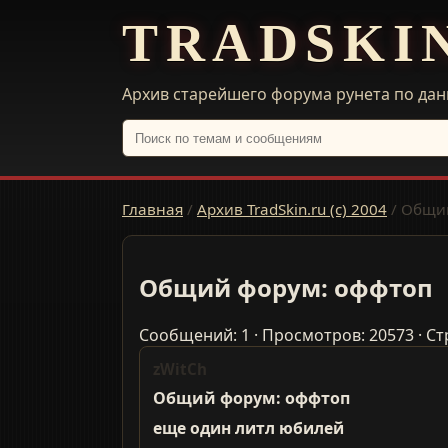
TRADSKI
Архив старейшего форума рунета по дан
Главная
/
Архив TradSkin.ru (с) 2004
/
Общий
Общий форум: оффтоп
Сообщений: 1 · Просмотров: 20573 · Ст
zWitCh
Общий форум: оффтоп
еще один литл юбилей