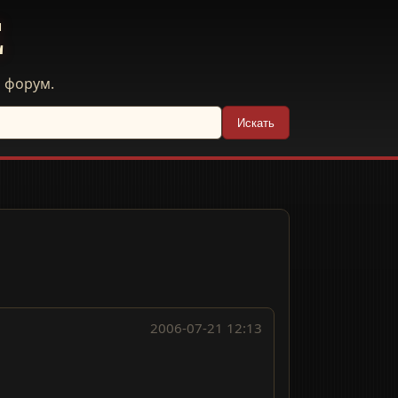
E
й форум.
Искать
2006-07-21 12:13