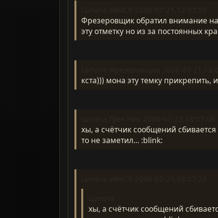
Цитата zWitCh 2006-07-21,12:07:55
Фрезеровщик обратил внимание на 
эту отметку но из за постоянных кр
Цитата Фрезеровщик 2006-07-21,12:
кста))) мона эту темку прикрепить, и
Цитата Грек Ник 2006-07-23,18:07:08
хы, а счётчик сообщений сбивается е
то не заметил... :blink:
Цитата zWitCh 2006-07-25,08:07:23
Цитата
хы, а счётчик сообщений сбивается