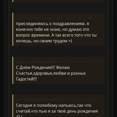
Цитата Итальянец 2005-12-31,10:12:38
присоединяюсь к поздравлениям. я
конечно тебя не знаю, но думаю это
вопрос времени. А так всего того что ты
хочешь, но своим трудом =)
Цитата Kirill(S.H) 2005-12-31,12:12:18
С Днём Рождения!!! Желаю
Счастья,здоровья,любви и разных
Гадостей!!!
Цитата Moonstomp69 2005-12-31,12:12:49
Сегодня я полюбому напьюсь,так что
считай,что пью я за твоё день рождения
:D !