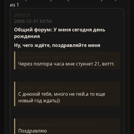
из 1
zWitCh
2005-12-31 03:50
Общий форум: У меня сегодня день
рождения
Ну, чего ждёте, поздравляйте меня
Цитата Skintus 2005-12-31,03:12:53
Через полтора часа мне стукнет 21, воттт.
Цитата oipunk 2005-12-31,07:12:29
С днюхой тебя, много не пей,а то еще
новый год ждать))
Цитата Drakon 2005-12-31,10:12:59
Поздравляю