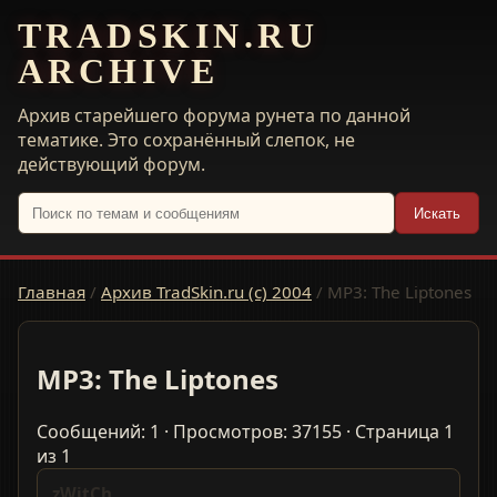
TRADSKIN.RU
ARCHIVE
Архив старейшего форума рунета по данной
тематике. Это сохранённый слепок, не
действующий форум.
Искать
Главная
/
Архив TradSkin.ru (с) 2004
/
MP3: The Liptones
MP3: The Liptones
Сообщений: 1 · Просмотров: 37155 · Страница 1
из 1
zWitCh