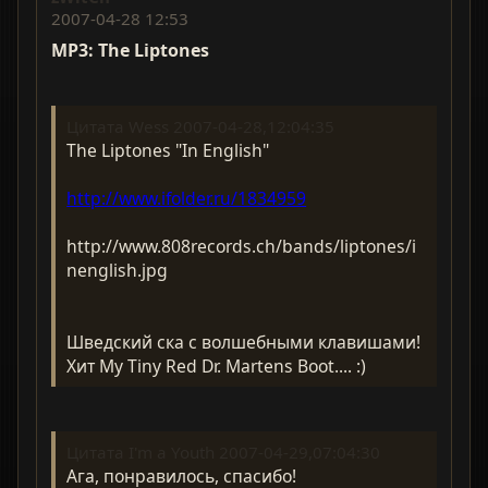
2007-04-28 12:53
MP3: The Liptones
Цитата Wess 2007-04-28,12:04:35
The Liptones "In English"
http://www.ifolder.ru/1834959
http://www.808records.ch/bands/liptones/i
nenglish.jpg
Шведский ска с волшебными клавишами!
Хит My Tiny Red Dr. Martens Boot.... :)
Цитата I'm a Youth 2007-04-29,07:04:30
Ага, понравилось, спасибо!