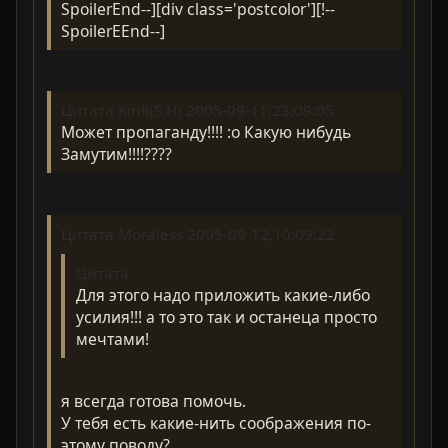
SpoilerEnd--][div class='postcolor'][!--
SpoilerEEnd--]
Цитата Kirill(S.H) 2005-09-11,23:09:05
Может пропаганду!!!! :o Какую нибудь
Замутим!!!!????
Цитата Moraless 2005-09-12,10:09:22
Цитата
Для этого надо приложить какие-либо
усилия!!! а то это так и останеца просто
мечтами!
я всегда готова помочь.
У тебя есть какие-нить соображения по-
этому поводу?