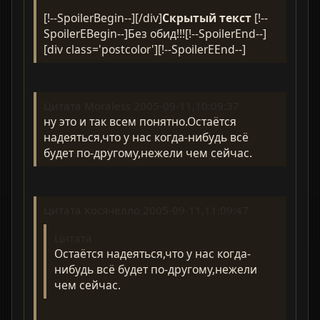
[!--SpoilerBegin--][/div]
Скрытый текст
[!--
SpoilerEBegin--]Без обид!!![!--SpoilerEnd--]
[div class='postcolor'][!--SpoilerEEnd--]
Цитата Moraless 2005-09-11,10:09:37
ну это и так всем понятно.Остаётся
надеяться,что у нас когда-нибудь всё
будет по-другому,нежели чем сейчас.
Цитата Косячелло 2005-09-11,11:09:47
Цитата
Остаётся надеяться,что у нас когда-
нибудь всё будет по-другому,нежели
чем сейчас.