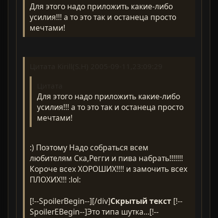
Для этого надо приложить какие-либо
усилия!!! а то это так и останеца просто
мечтами!
Цитата Kirill(S.H) 2005-09-11,23:09:29
Цитата
Для этого надо приложить какие-либо
усилия!!! а то это так и останеца просто
мечтами!
:) Поэтому Надо собраться всем
любителям Ска,Регги и пива набрать!!!!!!!
Короче всех ХОРОШИХ!!!! и замочить всех
ПЛОХИХ!!! :lol:
[!--SpoilerBegin--][/div]
Скрытый текст
[!--
SpoilerEBegin--]Это типа шутка...[!--