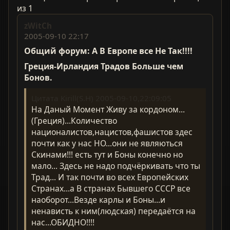
из 1
zWitCh
2005-09-10 22:17
Общий форум: А В Европе все Не Так!!!!
Греция-Ирландия Традов Больше чем
Бонов.
Цитата Kirill(S.H) 2005-09-10,22:09:05
На Даный Момент Живу за кордоном...
(Греция)...Количество
националистов,нацистов,фашистов здес
почти как у нас НО...они не являються
Скинами!!! есть тут и Боны конечно но
мало... Здесь не надо подчёркивать что ты
Трад... И так почти во всех Европейских
Странах...а В странах Бывшего СССР все
наоборот...Везде карлы и Боны...и
ненависть к ним(людская) передаётся на
нас...ОБИДНО!!!!