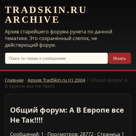
TRADSKIN.RU
ARCHIVE
Архив старейшего форума рунета по данной
тематике. Это сохранённый слепок, не
действующий форум.
Искать
Главная
/
Архив TradSkin.ru (с) 2004
/
Общий форум: А
В Европе все Не Так!!!!
Общий форум: А В Европе все
Не Так!!!!
Сообщений: 1 · Просмотров: 28772 · Страница 1