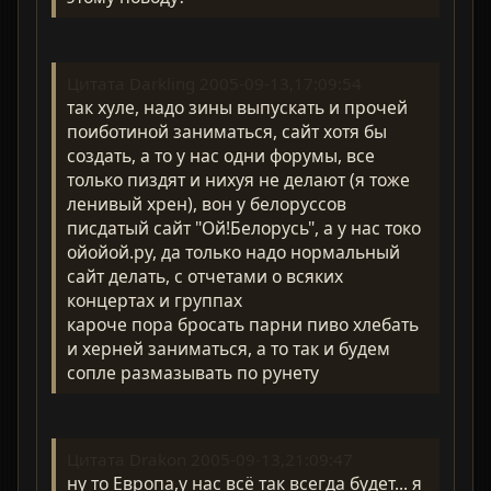
Цитата Darkling 2005-09-13,17:09:54
так хуле, надо зины выпускать и прочей
поиботиной заниматься, сайт хотя бы
создать, а то у нас одни форумы, все
только пиздят и нихуя не делают (я тоже
ленивый хрен), вон у белоруссов
писдатый сайт "Ой!Белорусь", а у нас токо
ойойой.ру, да только надо нормальный
сайт делать, с отчетами о всяких
концертах и группах
кароче пора бросать парни пиво хлебать
и херней заниматься, а то так и будем
сопле размазывать по рунету
Цитата Drakon 2005-09-13,21:09:47
ну то Европа,у нас всё так всегда будет... я