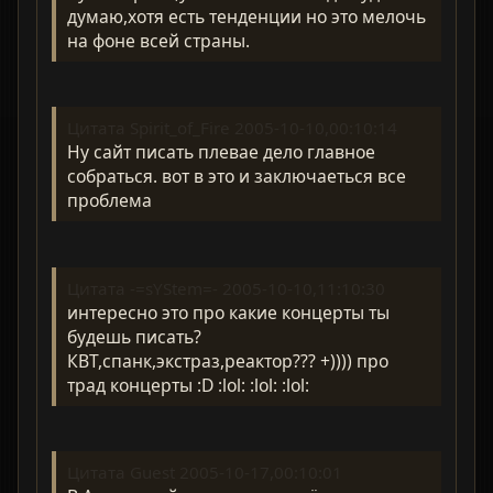
думаю,хотя есть тенденции но это мелочь
на фоне всей страны.
Цитата Spirit_of_Fire 2005-10-10,00:10:14
Ну сайт писать плевае дело главное
собраться. вот в это и заключаеться все
проблема
Цитата -=sYStem=- 2005-10-10,11:10:30
интересно это про какие концерты ты
будешь писать?
КВТ,спанк,экстраз,реактор??? +)))) про
трад концерты :D :lol: :lol: :lol:
Цитата Guest 2005-10-17,00:10:01