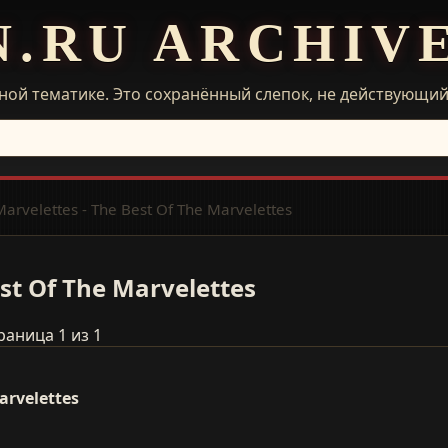
N.RU ARCHIV
ной тематике. Это сохранённый слепок, не действующи
arvelettes - The Best Of The Marvelettes
st Of The Marvelettes
раница 1 из 1
arvelettes