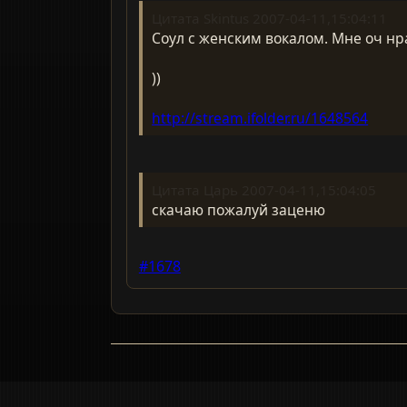
Цитата Skintus 2007-04-11,15:04:11
Соул с женским вокалом. Мне оч нр
))
http://stream.ifolder.ru/1648564
Цитата Царь 2007-04-11,15:04:05
скачаю пожалуй заценю
#1678