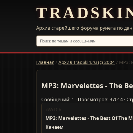
TRADSKI
Архив старейшего форума рунета по дан
Главная
/
Архив TradSkin.ru (с) 2004
/
MP3: M
MP3: Marvelettes - The Be
Сообщений: 1 · Просмотров: 37014 · Ст
zWitCh
MP3: Marvelettes - The Best Of The M
Качаем