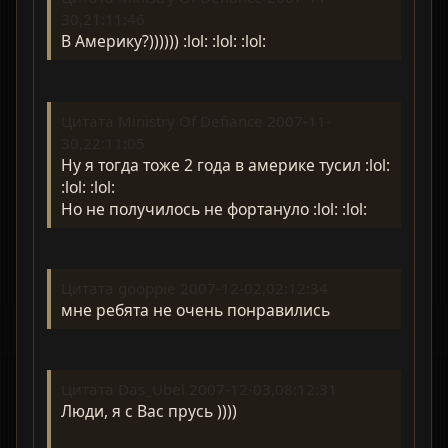
30,21:11:46
В Америку?)))))) :lol: :lol: :lol:
Цитата Ministry Of Defiance 2007-11-
30,22:11:05
Ну я тогда тоже 2 года в америке тусил :lol:
:lol: :lol:
Но не получилось не фортануло :lol: :lol:
Цитата gooppie 2007-12-02,02:12:34
мне ребята не очень понравились
Цитата Das_Ubel 2007-12-03,08:12:31
Люди, я с Вас прусь ))))