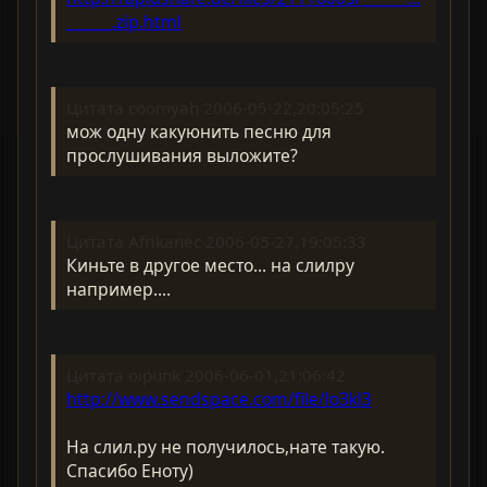
______.zip.html
Цитата coomyah 2006-05-22,20:05:25
мож одну какуюнить песню для
прослушивания выложите?
Цитата Afrikanec 2006-05-27,19:05:33
Киньте в другое место... на слилру
например....
Цитата oipunk 2006-06-01,21:06:42
http://www.sendspace.com/file/lo3kl3
На слил.ру не получилось,нате такую.
Спасибо Еноту)