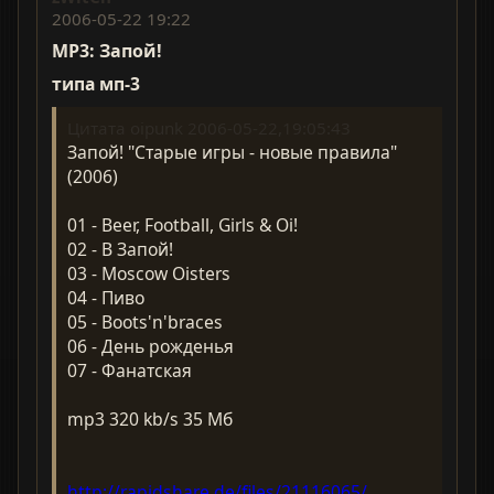
2006-05-22 19:22
MP3: Запой!
типа мп-3
Цитата oipunk 2006-05-22,19:05:43
Запой! "Старые игры - новые правила"
(2006)
01 - Beer, Football, Girls & Oi!
02 - В Запой!
03 - Moscow Oisters
04 - Пиво
05 - Boots'n'braces
06 - День рожденья
07 - Фанатская
mp3 320 kb/s 35 Мб
http://rapidshare.de/files/21116065/______...