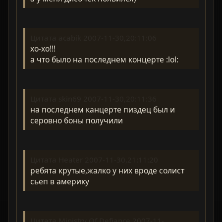
Цитата acabik 2007-11-30,20:11:06
хо-хо!!!
а что было на последнем концерте :lol:
Цитата skin69 2007-11-30,20:11:36
на последнем канцерте пиздец был и
серовно боны получили
Цитата Heater 2007-11-30,21:11:20
ребята крутые,жалко у них вроде солист
сьеп в америку
Цитата Ministry Of Defiance 2007-11-