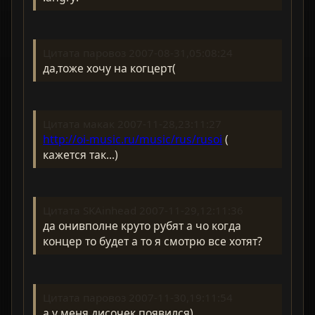
Цитата паровоз 2007-08-31,05:08:24
да,тоже хочу на когцерт(
Цитата макак 2007-11-28,23:11:27
http://oi-music.ru/music/rus/rusoi
(
кажется так...)
Цитата SKAinhead 2007-11-29,12:11:36
да онивполне круто рубят а чо когда
концер то будет а то я смотрю все хотят?
Цитата паровоз 2007-11-30,19:11:54
а у меня дисочек появился)