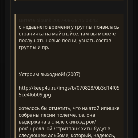
Цитата oipunk 2007-08-28,15:08:42
с недавнего времени у группы появилась
страничка на майспэйсе. там вы можете
послушать новые песни, узнать состав
группы и пр.
Устроим выходной! (2007)
http://keep4u.ru/imgs/b/070828/0b3d14f05
5ce4f6b09.jpg
хотелось бы отметить, что на этой ипишке
собраны песни полегче, т.е. она
выдержана в стиле скинхэд рок/
рок'н'ролл. ой!/стритпанк хиты будут в
следующем альбоме, который, надеюсь,