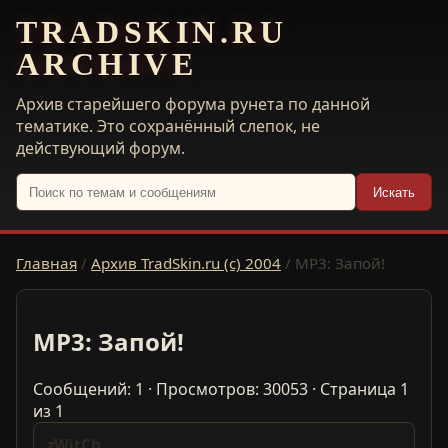
TRADSKIN.RU
ARCHIVE
Архив старейшего форума рунета по данной
тематике. Это сохранённый слепок, не
действующий форум.
Искать
Главная
/
Архив TradSkin.ru (с) 2004
/
MP3: Запой!
MP3: Запой!
Сообщений: 1 · Просмотров: 30053 · Страница 1
из 1
zWitCh