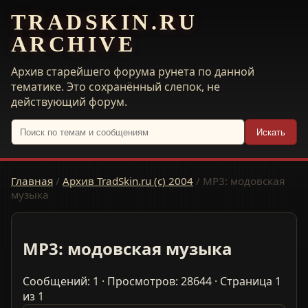
TRADSKIN.RU
ARCHIVE
Архив старейшего форума рунета по данной
тематике. Это сохранённый слепок, не
действующий форум.
Искать
Главная
/
Архив TradSkin.ru (с) 2004
/
MP3: модовская
музыка
MP3: модовская музыка
Сообщений: 1 · Просмотров: 28644 · Страница 1
из 1