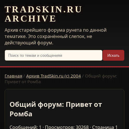
TRADSKIN.RU
ARCHIVE
Архив старейшего форума рунета по данной
тематике. Это сохранённый слепок, не
действующий форум.
Искать
Главная
/
Архив TradSkin.ru (с) 2004
/
Общий форум:
Привет от Ромба
Общий форум: Привет от
Ромба
Сообщений: 1 · Просмотров: 30268 · Страница 1