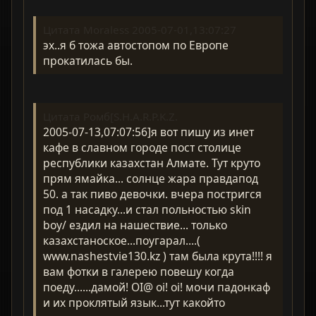
Цитата Moraless 2005-07-01,13:07:27
эх..я б тожа автостопом по Европе
прокатилась бы.
Цитата Ромб[S.H.A.R.P.K.Z.
2005-07-13,07:07:56]я вот пишу из инет
кафе в славном городе пост столице
республики казахстан Алмате. Тут круто
прям ямайка... солнце жара правдапод
50. а так пиво девочки. вчера постригся
под 1 насадку...и стал польностью skin
boy/ ездил на нашествие... только
казахстаноское...поугарал....(
www.nashestvie130.kz ) там была крута!!!! я
вам фотки в галерею повешу когда
поеду......дамой! OI@ oi! oi! мочи падонкаф
и их проклятый язык...тут какойто