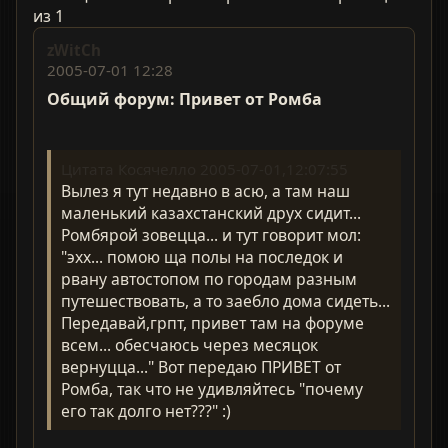
из 1
zWitCh
2005-07-01 12:28
Общий форум: Привет от Ромба
Цитата Косячелло 2005-07-01,12:07:55
Вылез я тут недавно в асю, а там наш
маленький казахстанский друх сидит...
Ромбярой зовецца... и тут говорит мол:
"эхх... помою ща полы на последок и
рвану автостопом по городам разным
путешествовать, а то заебло дома сидеть...
Передавай,грпт, привет там на форуме
всем... обесчаюсь через месяцок
вернуцца..." Вот передаю ПРИВЕТ от
Ромба, так что не удивляйтесь "почему
его так долго нет???" :)